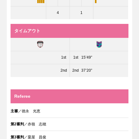
4
1
タイムアウト
1st
1st
15’49”
2nd
2nd
37’20”
Referee
主審
／徳永 光恵
第2審判
／赤嶺 志穂
第3審判
／粟屋 昌俊