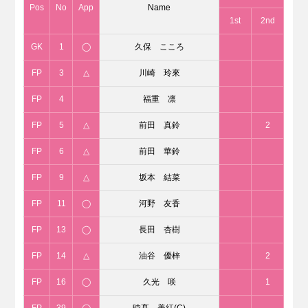
Pos
No
App
Name
1st
2nd
GK
1
◯
久保 こころ
FP
3
△
川崎 玲來
FP
4
福重 凛
FP
5
△
前田 真鈴
2
FP
6
△
前田 華鈴
FP
9
△
坂本 結菜
FP
11
◯
河野 友香
FP
13
◯
長田 杏樹
FP
14
△
油谷 優梓
2
FP
16
◯
久光 咲
1
FP
39
◯
時髙 美紅(C)