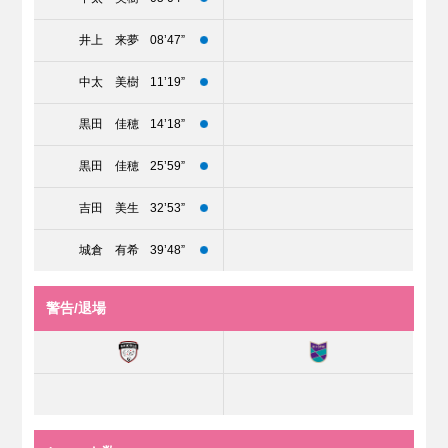
井上 来夢
08’47”
中太 美樹
11’19”
黒田 佳穂
14’18”
黒田 佳穂
25’59”
吉田 美生
32’53”
城倉 有希
39’48”
警告/退場