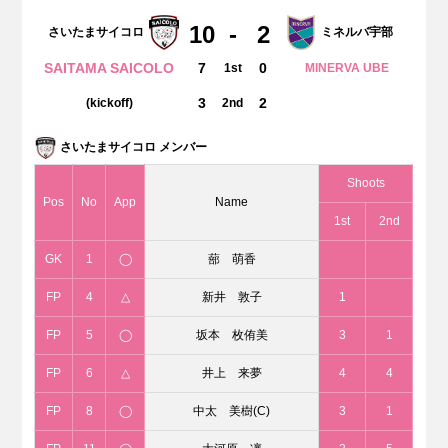
10
-
2
さいたまサイコロ
ミネルバ宇部
SAITAMA SAICOLO
7
0
1st
MINERVA UBE
3
2
(kickoff)
2nd
さいたまサイコロ メンバー
Shoots
Pos
No
App
Name
1st
2nd
GK
1
◯
蔀 萌香
FP
4
△
新井 敦子
1
FP
5
◯
坂本 枚侑美
3
1
FP
6
△
井上 来夢
4
4
FP
8
◯
中太 美樹(C)
3
1