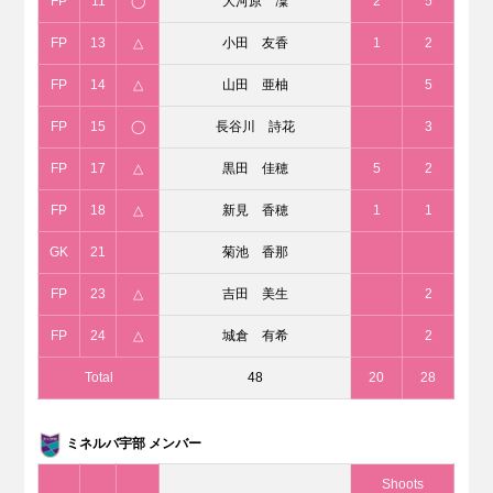
FP
11
◯
大河原 凜
2
5
FP
13
△
小田 友香
1
2
FP
14
△
山田 亜柚
5
FP
15
◯
長谷川 詩花
3
FP
17
△
黒田 佳穂
5
2
FP
18
△
新見 香穂
1
1
GK
21
菊池 香那
FP
23
△
吉田 美生
2
FP
24
△
城倉 有希
2
Total
48
20
28
ミネルバ宇部 メンバー
Shoots