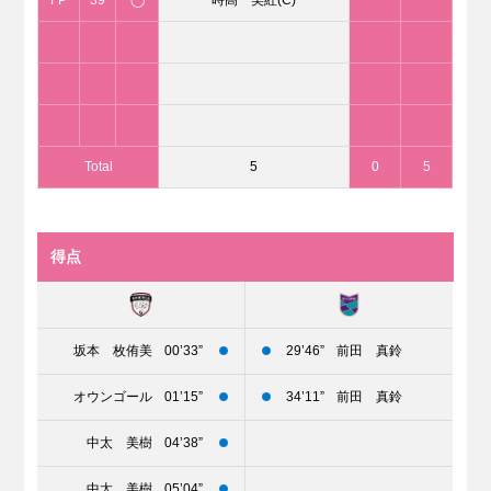
Total
5
0
5
得点
坂本 枚侑美
00’33”
29’46”
前田 真鈴
オウンゴール
01’15”
34’11”
前田 真鈴
中太 美樹
04’38”
中太 美樹
05’04”