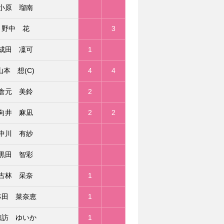
小原 瑠南
野中 花
3
成田 凜可
1
山本 想(C)
4
4
倉元 美鈴
2
向井 麻凪
2
2
中川 有紗
黒田 智彩
古林 采奈
1
林田 菜奈恵
1
諏訪 ゆいか
1