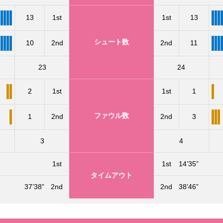
13
1st
1st
13
シュート数
10
2nd
2nd
11
23
24
2
1st
1st
1
ファウル数
1
2nd
2nd
3
3
4
1st
1st
14’35”
タイムアウト
37’38”
2nd
2nd
38’46”