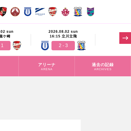
.02 sun
2026.08.02 sun
2026.08.
龍ケ崎
16:15
立川立飛
11:00
 1
2 - 3
-
アリーナ
過去の記録
ARENA
ARCHIVES