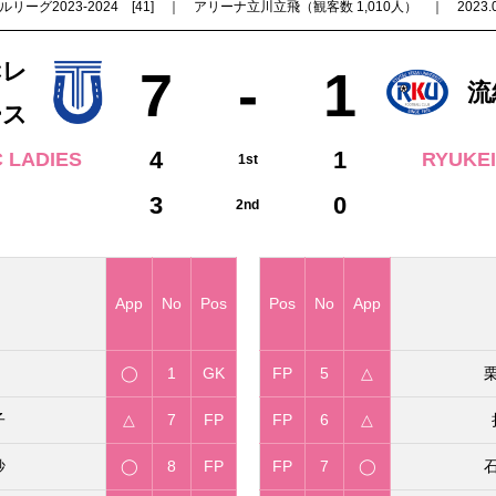
ーグ2023-2024 [41] ｜ アリーナ立川立飛（観客数 1,010人） ｜ 2023.09.0
Cレ
7
-
1
流
ース
4
1
 LADIES
RYUKEI
1st
3
0
2nd
App
No
Pos
Pos
No
App
◯
1
GK
FP
5
△
子
△
7
FP
FP
6
△
紗
◯
8
FP
FP
7
◯