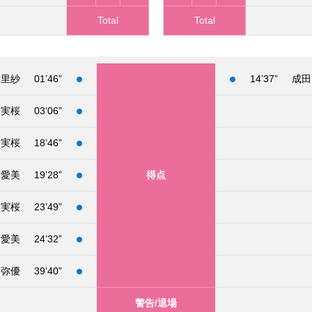
Total
Total
 里紗
01’46”
14’37”
成田
 実桜
03’06”
 実桜
18’46”
 愛美
19’28”
得点
 実桜
23’49”
 愛美
24’32”
 弥優
39’40”
警告/退場