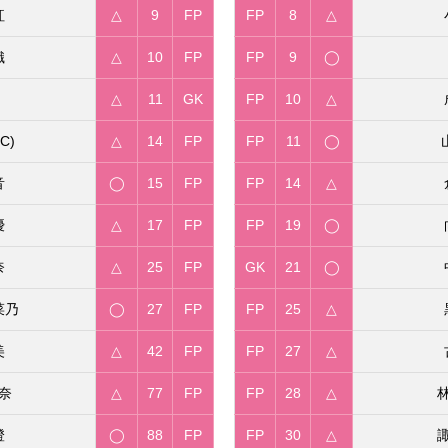
紅
△
9
FP
FP
8
△
織
△
10
FP
FP
9
◯
△
11
GK
FP
10
△
C)
△
14
FP
FP
11
◯
音
◯
15
FP
FP
14
△
優
△
17
FP
FP
19
◯
奈
△
25
FP
GK
21
◯
菜乃
◯
27
FP
FP
25
△
美
△
42
FP
FP
27
△
奈
△
77
FP
FP
28
△
澄
◯
88
FP
FP
30
△