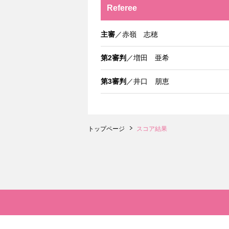
Referee
主審
／赤嶺 志穂
第2審判
／増田 亜希
第3審判
／井口 朋恵
トップページ
スコア結果