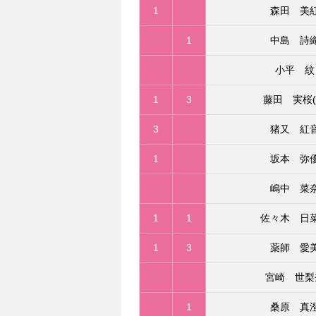
1
森田 美
1
中島 詩
小平 紋
1
3
藤田 実桜(
3
猪又 紅
1
坂本 弥
嶋中 菜
1
1
佐々木 日
1
3
薬師 愛
宮崎 世梨
1
桑原 真