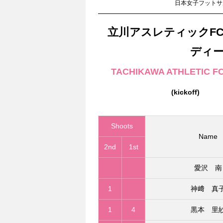
日本女子フットサルリ
立川アスレティックF
ディ
TACHIKAWA ATHLETIC FC
(kickoff)
Shoots
Name
2nd
1st
愛沢 南
1
神﨑 真
1
4
黒本 里