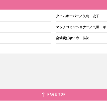
タイムキーパー
／矢島 史子
マッチコミッショナー
／九里 孝
会場責任者
／森 佳祐