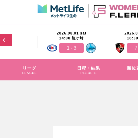
07.26 sun
2026.08.01 sat
2026.0
00
茅ヶ崎
14:00
龍ケ崎
16:3
1 - 5
1 - 3
7
リーグ
日程・結果
順位
LEAGUE
RESULTS