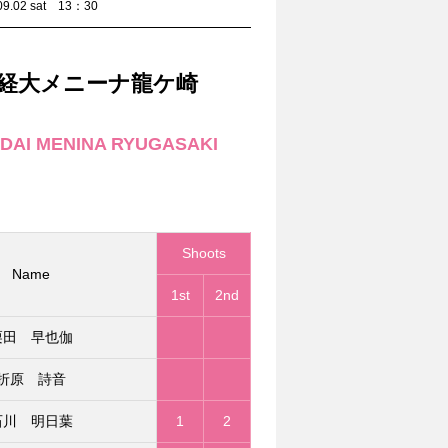
2 sat 13：30
経大メニーナ龍ケ崎
DAI MENINA RYUGASAKI
Shoots
Name
1st
2nd
栗田 早也伽
折原 詩音
石川 明日葉
1
2