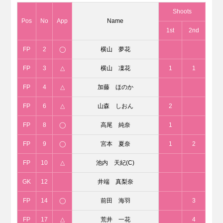
Shoots
Pos
No
App
Name
1st
2nd
FP
2
◯
横山 夢花
FP
3
△
横山 凜花
1
1
FP
4
△
加藤 ほのか
FP
6
△
山森 しおん
2
FP
8
◯
高尾 純奈
1
FP
9
◯
宮本 夏奈
1
2
FP
10
△
池内 天紀(C)
GK
12
井端 真梨奈
FP
14
◯
前田 海羽
3
FP
17
△
荒井 一花
4