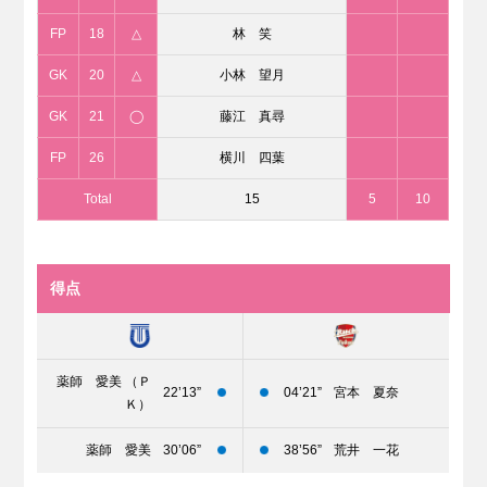
FP
18
△
林 笑
GK
20
△
小林 望月
GK
21
◯
藤江 真尋
FP
26
横川 四葉
Total
15
5
10
得点
薬師 愛美 （Ｐ
22’13”
04’21”
宮本 夏奈
Ｋ）
薬師 愛美
30’06”
38’56”
荒井 一花