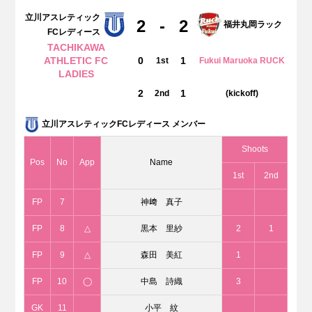
立川アスレティック
2
-
2
福井丸岡ラック
FCレディース
TACHIKAWA
ATHLETIC FC
0
1
1st
Fukui Maruoka RUCK
LADIES
2
1
2nd
(kickoff)
立川アスレティックFCレディース メンバー
Shoots
Pos
No
App
Name
1st
2nd
FP
7
神﨑 真子
FP
8
△
黒本 里紗
2
1
FP
9
△
森田 美紅
1
FP
10
◯
中島 詩織
3
GK
11
小平 紋