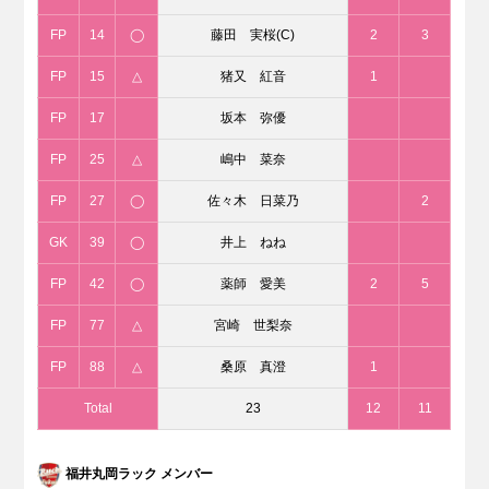
FP
14
◯
藤田 実桜(C)
2
3
FP
15
△
猪又 紅音
1
FP
17
坂本 弥優
FP
25
△
嶋中 菜奈
FP
27
◯
佐々木 日菜乃
2
GK
39
◯
井上 ねね
FP
42
◯
薬師 愛美
2
5
FP
77
△
宮崎 世梨奈
FP
88
△
桑原 真澄
1
Total
23
12
11
福井丸岡ラック メンバー