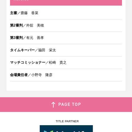
主審
／齋藤 香菜
第2審判
／外舘 美穂
第3審判
／有元 善孝
タイムキーパー
／脇田 栄太
マッチコミッショナー
／松崎 貴之
会場責任者
／小野寺 隆彦
TITLE PARTNER