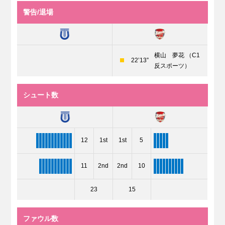
警告/退場
横山 夢花 （C1
22’13”
反スポーツ）
シュート数
12
1st
1st
5
11
2nd
2nd
10
23
15
ファウル数