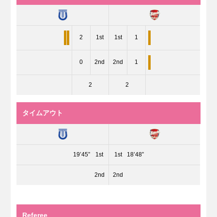
2
1st
1st
1
0
2nd
2nd
1
2
2
タイムアウト
19’45”
1st
1st
18’48”
2nd
2nd
Referee