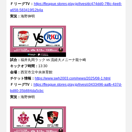
ＦリーグTV：
https://fleague.stores.play.jp/lives/dc474dd0-7f8c-4ee8-
a658-583419f12b4a
実況：
海野伸明
試合：
福井丸岡ラック vs 流経大メニーナ龍ケ崎
キックオフ時間：
13:30
会場：
⻄宮市⽴中央体育館
チケット情報：
https://www.swh2003.com/news/2025/08-1.html
ＦリーグTV：
https://fleague.stores.play.jp/lives/c0433496-aafb-437d-
bd80-35b884da5cbc
実況：
海野伸明