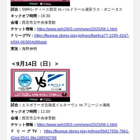
試合：
SWHレディース西宮 vs バルドラール浦安ラス・ボニータス
キックオフ時間：
16:30
会場：
⻄宮市⽴中央体育館
チケット情報：
https://www.swh2003.com/news/2025/08-1.html
ＦリーグTV：
https://fleague.stores.play.jp/lives/8ae6ca77-2295-42d7-
b594-063604d96dab
実況：
海野伸明
＜9月14日（日）＞
試合：
エスポラーダ北海道イルネーヴェ vs アニージャ湘南
キックオフ時間：
11:00
会場：
⻄宮市⽴中央体育館
チケット情報：
https://www.swh2003.com/news/2025/08-1.html
ＦリーグTV：
https://fleague.stores.play.jp/lives/5b81765b-76b1-
42ed-9541-9bc188500768