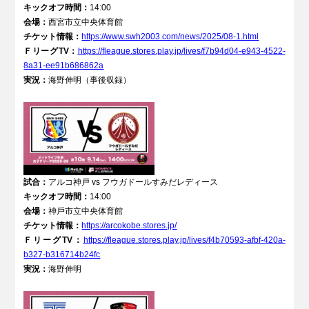
キックオフ時間：
14:00
会場：
⻄宮市⽴中央体育館
チケット情報：
https://www.swh2003.com/news/2025/08-1.html
ＦリーグTV：
https://fleague.stores.play.jp/lives/f7b94d04-e943-4522-
8a31-ee91b686862a
実況：
海野伸明（事後収録）
試合：
アルコ神戸 vs フウガドールすみだレディース
キックオフ時間：
14:00
会場：
神⼾市⽴中央体育館
チケット情報：
https://arcokobe.stores.jp/
ＦリーグTV：
https://fleague.stores.play.jp/lives/f4b70593-afbf-420a-
b327-b316714b24fc
実況：
海野伸明