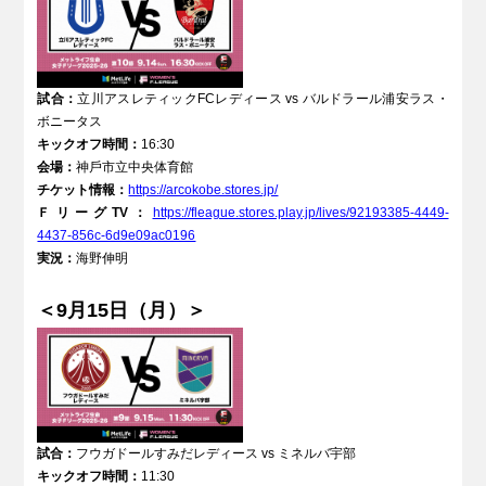
試合：
立川アスレティックFCレディース vs バルドラール浦安ラス・
ボニータス
キックオフ時間：
16:30
会場：
神⼾市⽴中央体育館
チケット情報：
https://arcokobe.stores.jp/
ＦリーグTV：
https://fleague.stores.play.jp/lives/92193385-4449-
4437-856c-6d9e09ac0196
実況：
海野伸明
＜9月15日（月）＞
試合：
フウガドールすみだレディース vs ミネルバ宇部
キックオフ時間：
11:30