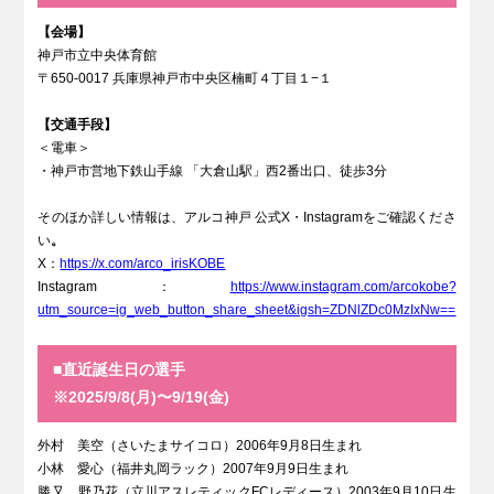
【会場】
神戸市立中央体育館
〒650-0017 兵庫県神戸市中央区楠町４丁目１−１
【交通手段】
＜電車＞
・神戸市営地下鉄山手線 「大倉山駅」西2番出口、徒歩3分
そのほか詳しい情報は、アルコ神戸 公式X・Instagramをご確認くださ
い
。
X：
https://x.com/arco_irisKOBE
Instagram：
https://www.instagram.com/arcokobe?
utm_source=ig_web_button_share_sheet&igsh=ZDNlZDc0MzIxNw==
■直近誕生日の選手
※2025/9/8(月)〜9/19(金)
外村 美空（さいたまサイコロ）2006年9月8日生まれ
小林 愛心（福井丸岡ラック）2007年9月9日生まれ
勝又 野乃花（立川アスレティックFCレディース）2003年9月10日生