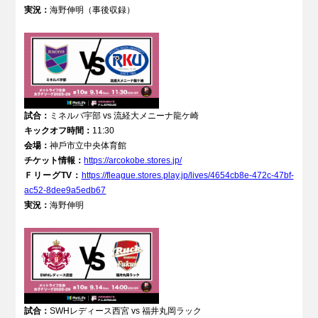
実況：
海野伸明（事後収録）
試合：
ミネルバ宇部 vs 流経大メニーナ龍ケ崎
キックオフ時間：
11:30
会場：
神⼾市⽴中央体育館
チケット情報：
https://arcokobe.stores.jp/
ＦリーグTV：
https://fleague.stores.play.jp/lives/4654cb8e-472c-47bf-
ac52-8dee9a5edb67
実況：
海野伸明
試合：
SWHレディース西宮 vs 福井丸岡ラック