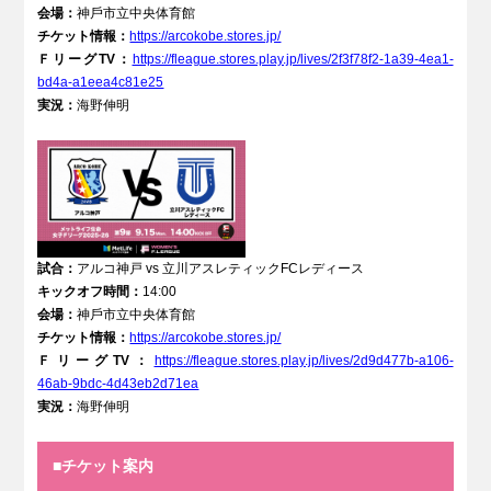
会場：
神⼾市⽴中央体育館
チケット情報：
https://arcokobe.stores.jp/
ＦリーグTV：
https://fleague.stores.play.jp/lives/2f3f78f2-1a39-4ea1-
bd4a-a1eea4c81e25
実況：
海野伸明
試合：
アルコ神戸 vs 立川アスレティックFCレディース
キックオフ時間：
14:00
会場：
神⼾市⽴中央体育館
チケット情報：
https://arcokobe.stores.jp/
ＦリーグTV：
https://fleague.stores.play.jp/lives/2d9d477b-a106-
46ab-9bdc-4d43eb2d71ea
実況：
海野伸明
■チケット案内