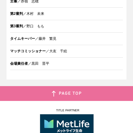
主審
／赤嶺 志穂
第2審判
／木村 未来
第3審判
／野口 もも
タイムキーパー
／藤井 繁見
マッチコミッショナー
／大友 千絵
会場責任者
／黒田 晋平
TITLE PARTNER