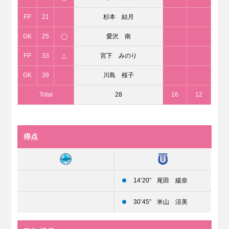
FP
21
杉本 結月
GK
25
◯
愛沢 南
FP
33
△
宮下 みのり
GK
39
川島 桜子
Total
28
16
12
得点
14’20”
尾田 緩奈
30’45”
米山 涼美