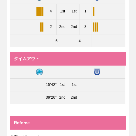
4
1st
1st
1
2
2nd
2nd
3
6
4
タイムアウト
15’42”
1st
1st
39’26”
2nd
2nd
Referee