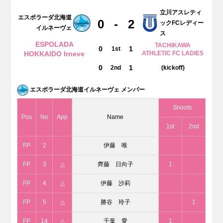
立川アスレティ
エスポラーダ北海道
0
-
2
ックFCレディー
イルネーヴェ
ス
ESPOLADA
TACHIKAWA
0
1
1st
HOKKAIDO Irneve
ATHLETIC FC LADIES
0
1
2nd
(kickoff)
エスポラーダ北海道イルネーヴェ メンバー
Shoots
Pos
No
App
Name
1st
2nd
FP
2
伊藤 唯
FP
3
△
齊藤 日向子
1
FP
4
△
伊藤 沙莉
FP
5
△
勝谷 玲子
1
FP
14
△
千葉 愛
1