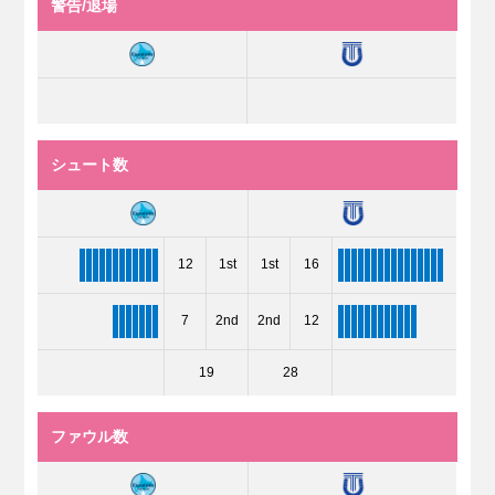
警告/退場
シュート数
12
1st
1st
16
7
2nd
2nd
12
19
28
ファウル数