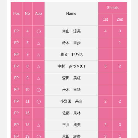
Shoots
Pos
No
App
Name
1st
2nd
FP
4
◯
米山 涼美
4
3
FP
5
△
鈴木 里歩
1
FP
7
△
勝又 野乃花
FP
8
△
中村 みづき(C)
5
2
FP
9
△
森田 美紅
FP
10
◯
松木 里緒
FP
11
◯
小野田 果歩
2
2
FP
16
佐藤 果林
FP
18
△
平井 成美
2
3
FP
19
◯
尾田 緩奈
3
1