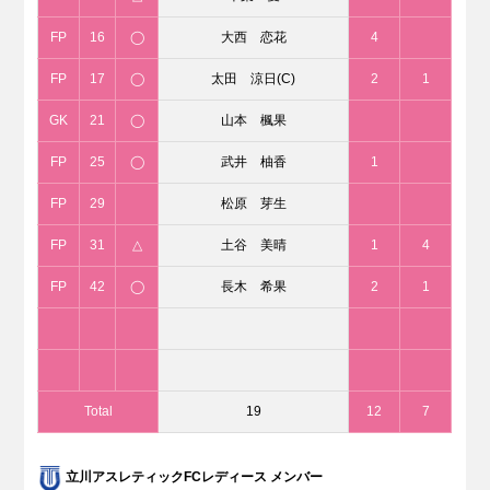
FP
16
◯
大西 恋花
4
FP
17
◯
太田 涼日(C)
2
1
GK
21
◯
山本 楓果
FP
25
◯
武井 柚香
1
FP
29
松原 芽生
FP
31
△
土谷 美晴
1
4
FP
42
◯
長木 希果
2
1
Total
19
12
7
立川アスレティックFCレディース メンバー