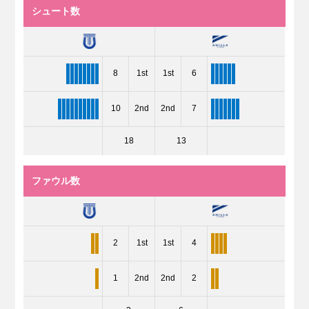
シュート数
8
1st
1st
6
10
2nd
2nd
7
18
13
ファウル数
2
1st
1st
4
1
2nd
2nd
2