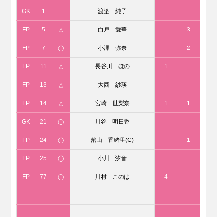
GK
1
渡邉 純子
FP
5
△
白戸 愛華
3
FP
7
◯
小澤 弥奈
2
FP
11
△
長谷川 ほの
1
FP
13
△
大西 紗瑛
FP
14
△
宮崎 世梨奈
1
1
GK
21
◯
川谷 明日香
FP
24
◯
舘山 香緒里(C)
1
FP
25
◯
小川 汐音
FP
77
◯
川村 このは
4