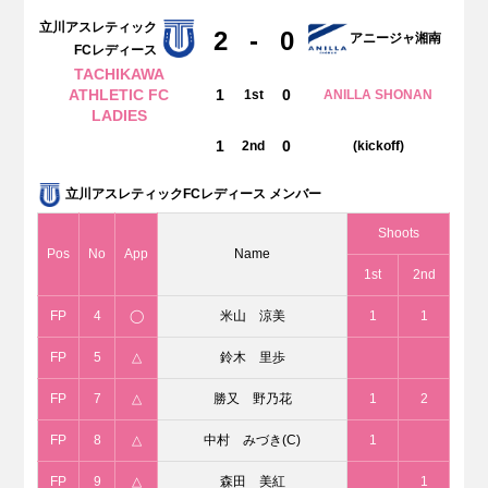
立川アスレティック
2
-
0
アニージャ湘南
FCレディース
TACHIKAWA
ATHLETIC FC
1
0
1st
ANILLA SHONAN
LADIES
1
0
2nd
(kickoff)
立川アスレティックFCレディース メンバー
Shoots
Pos
No
App
Name
1st
2nd
FP
4
◯
米山 涼美
1
1
FP
5
△
鈴木 里歩
FP
7
△
勝又 野乃花
1
2
FP
8
△
中村 みづき(C)
1
FP
9
△
森田 美紅
1