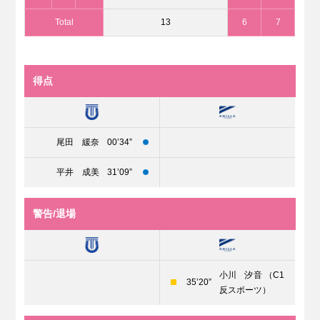
Total
13
6
7
得点
尾田 緩奈
00’34”
平井 成美
31’09”
警告/退場
小川 汐音 （C1
35’20”
反スポーツ）