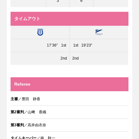
3
6
タイムアウト
17’36”
1st
1st
19’23”
2nd
2nd
Referee
主審
／豊田 静香
第2審判
／山﨑 香織
第3審判
／高井由衣奈
タイムキーパー
／南 秋一