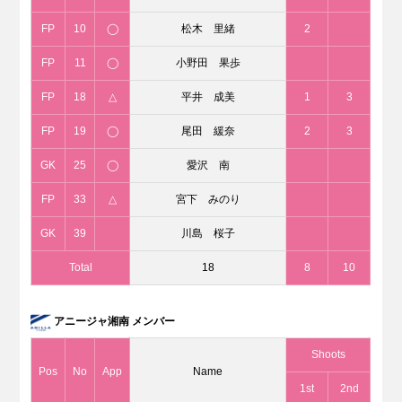
FP
10
◯
松木 里緒
2
FP
11
◯
小野田 果歩
FP
18
△
平井 成美
1
3
FP
19
◯
尾田 緩奈
2
3
GK
25
◯
愛沢 南
FP
33
△
宮下 みのり
GK
39
川島 桜子
Total
18
8
10
アニージャ湘南 メンバー
Shoots
Pos
No
App
Name
1st
2nd