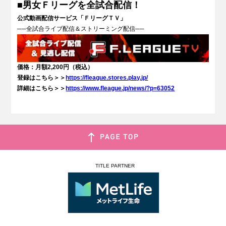
■男女Ｆリーグを全試合配信！
公式動画配信サービス「ＦリーグＴＶ」
──
全試合ライブ配信＆ストリーミング配信
─
─
価格：月額2,200円（税込）
登録はこちら＞＞
https://fleague.stores.play.jp/
詳細はこちら＞＞
https://www.fleague.jp/news/?p=63052
TITLE PARTNER