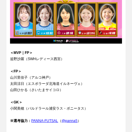
＜MVP｜FP
＞
追野沙羅（SWHレディース西宮）
＜FP＞
山川里佳子（アルコ神戸）
太田涼日（エスポラーダ北海道イルネーヴェ）
山田ひかる（さいたまサイコロ）
＜GK＞
小関美穂（バルドラール浦安ラス・ボニータス）
※選考協力：
PANNA-FUTSAL
（
@panna5
）