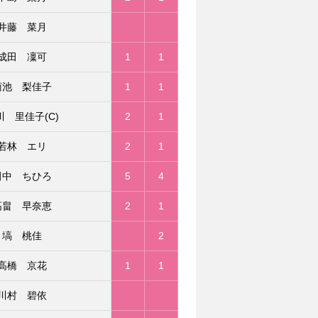
井藤 菜月
成田 凜可
1
1
菊池 梨佳子
1
1
川 里佳子(C)
2
1
若林 エリ
2
1
田中 ちひろ
5
4
高畠 早奈恵
2
1
塙 桃佳
2
高橋 京花
1
1
川村 碧依