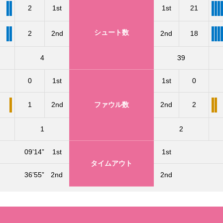
2
1st
1st
21
シュート数
2
2nd
2nd
18
4
39
0
1st
1st
0
1
2nd
ファウル数
2nd
2
1
2
09’14”
1st
1st
タイムアウト
36’55”
2nd
2nd