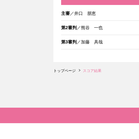
主審
／井口 朋恵
第2審判
／熊谷 一也
第3審判
／加藤 具哉
トップページ
スコア結果