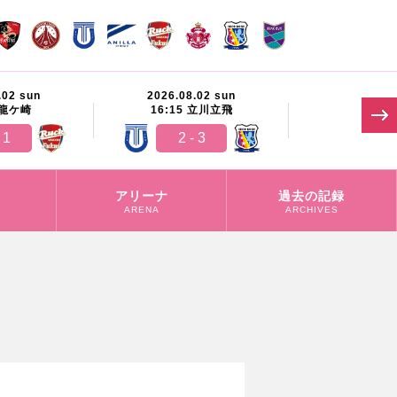
.02 sun
2026.08.02 sun
2026.08.
龍ケ崎
16:15
立川立飛
11:00
 1
2 - 3
-
アリーナ
過去の記録
ARENA
ARCHIVES