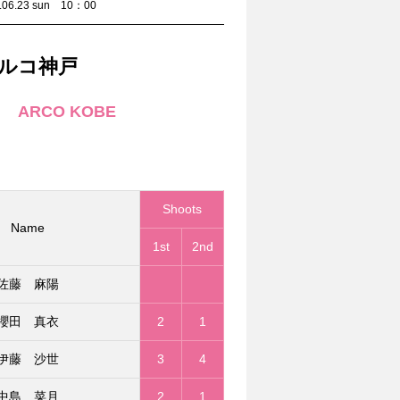
23 sun 10：00
ルコ神戸
ARCO KOBE
Shoots
Name
1st
2nd
佐藤 麻陽
櫻田 真衣
2
1
伊藤 沙世
3
4
中島 菜月
2
1