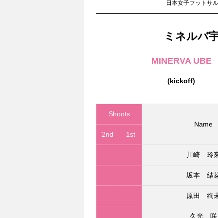
日本女子フットサルリー
ミネルバ
MINERVA UBE
(kickoff)
Shoots
Name
2nd
1st
川崎 玲
坂本 結
原田 絢
久光 咲