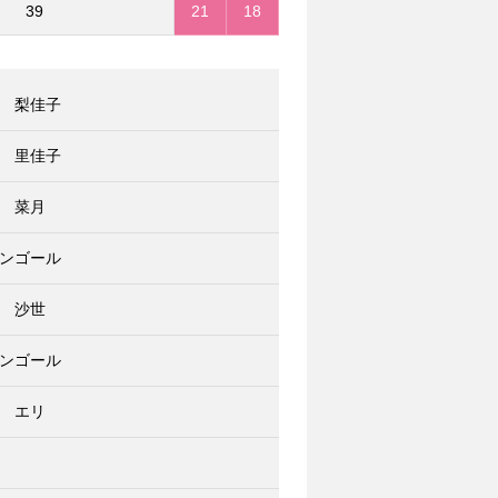
39
21
18
 梨佳子
 里佳子
 菜月
ンゴール
 沙世
ンゴール
 エリ