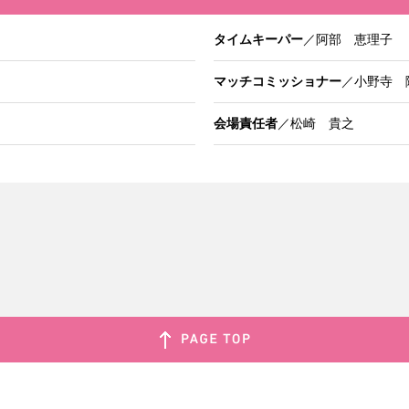
タイムキーパー
／阿部 恵理子
マッチコミッショナー
／小野寺 
会場責任者
／松崎 貴之