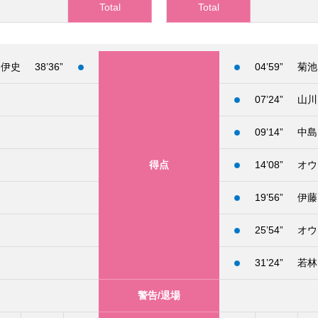
Total
Total
 伊史
38’36”
04’59”
菊池
07’24”
山川
09’14”
中島
得点
14’08”
オウ
19’56”
伊藤
25’54”
オウ
31’24”
若林
警告/退場