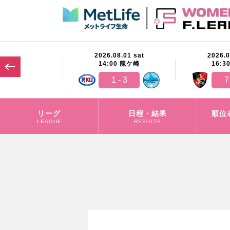
07.26 sun
2026.08.01 sat
2026.0
00
茅ヶ崎
14:00
龍ケ崎
16:3
1 - 5
1 - 3
7
リーグ
日程・結果
順位
LEAGUE
RESULTS