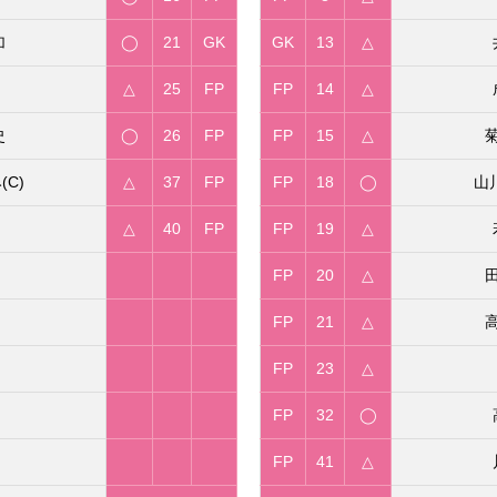
加
◯
21
GK
GK
13
△
△
25
FP
FP
14
△
史
◯
26
FP
FP
15
△
C)
△
37
FP
FP
18
◯
山
△
40
FP
FP
19
△
FP
20
△
FP
21
△
FP
23
△
FP
32
◯
FP
41
△