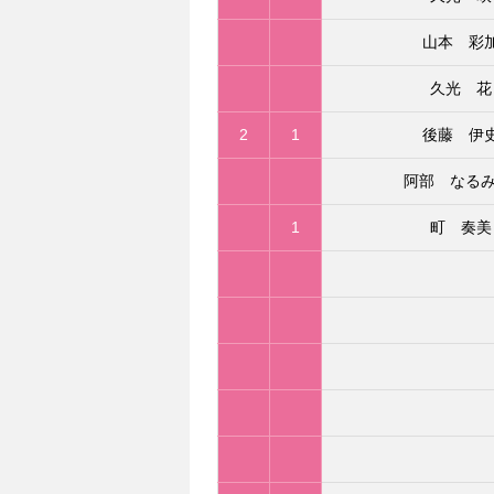
山本 彩
久光 花
2
1
後藤 伊
阿部 なるみ(
1
町 奏美