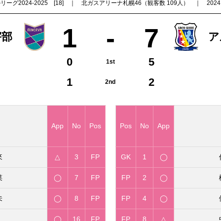
グ2024-2025 [18] ｜ 北ガスアリーナ札幌46（観客数 109人） ｜ 2024.06.
1
-
7
宇部
ア
0
5
1st
1
2
2nd
App
No
Pos
Pos
No
App
來
△
3
FP
GK
1
◯
菜
◯
7
FP
FP
2
◯
未
◯
8
FP
FP
4
◯
◯
16
FP
FP
8
△