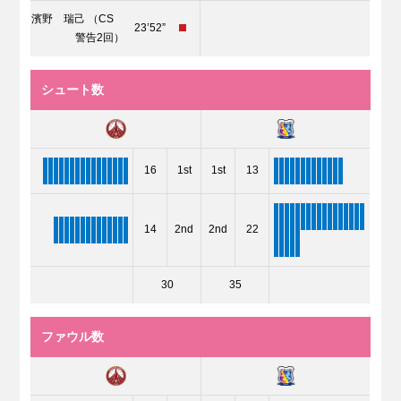
濱野 瑞己 （CS
23’52”
警告2回）
シュート数
16
1st
1st
13
14
2nd
2nd
22
30
35
ファウル数