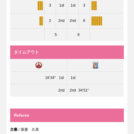
3
1st
1st
3
2
2nd
2nd
6
5
9
タイムアウト
16’34”
1st
1st
2nd
2nd
34’51”
Referee
主審
／新妻 久美