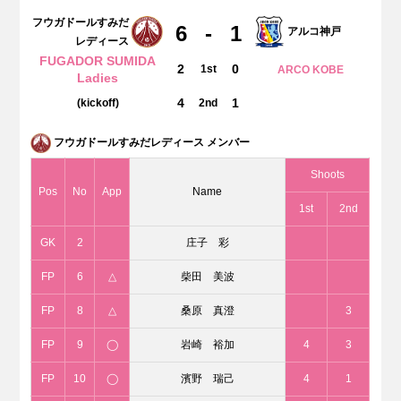
フウガドールすみだ
6
-
1
アルコ神戸
レディース
FUGADOR SUMIDA
2
0
1st
ARCO KOBE
Ladies
4
1
(kickoff)
2nd
フウガドールすみだレディース メンバー
Shoots
Pos
No
App
Name
1st
2nd
GK
2
庄子 彩
FP
6
△
柴田 美波
FP
8
△
桑原 真澄
3
FP
9
◯
岩崎 裕加
4
3
FP
10
◯
濱野 瑞己
4
1