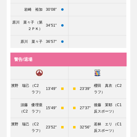
岩崎 裕加
30’08”
原川 菜々子 （第
34’51”
２ＰＫ）
原川 菜々子
36’57”
警告/退場
濱野 瑞己 （C2
櫻田 真衣 （C2
13’49”
23’39”
ラフ）
ラフ）
須藤 優理亜
後藤 茉耶 （C1
15’49”
27’37”
（C2 ラフ）
反スポーツ）
濱野 瑞己 （C2
若林 エリ （C1
23’52”
32’56”
ラフ）
反スポーツ）