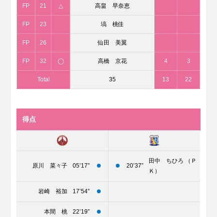
FP
21
△
高畠 早奈恵
FP
23
塙 桃佳
FP
26
仙田 美翼
FP
32
◯
高橋 京花
4
3
Total
35
13
22
得点
田中 ちひろ （Ｐ
原川 菜々子
05’17”
20’37”
Ｋ）
岩崎 裕加
17’54”
本間 桃
22’19”