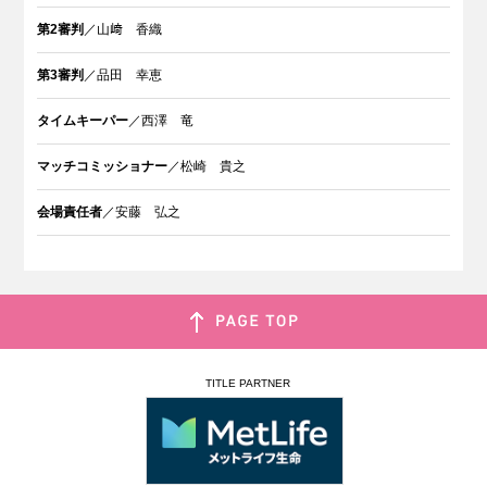
第2審判
／山﨑 香織
第3審判
／品田 幸恵
タイムキーパー
／西澤 竜
マッチコミッショナー
／松崎 貴之
会場責任者
／安藤 弘之
TITLE PARTNER