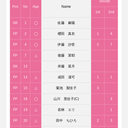
Shoots
Pos
No
App
Name
1st
2nd
GK
1
◯
佐藤 麻陽
FP
2
◯
櫻田 真衣
1
4
FP
4
◯
伊藤 沙世
2
7
FP
7
△
後藤 茉耶
GK
13
井藤 菜月
FP
14
△
成田 凜可
1
1
FP
15
△
菊池 梨佳子
3
FP
18
◯
山川 里佳子(C)
3
FP
19
△
若林 エリ
1
FP
20
△
田中 ちひろ
2
3