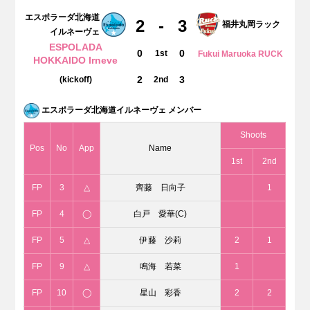
エスポラーダ北海道
2
-
3
福井丸岡ラック
イルネーヴェ
ESPOLADA
0
0
1st
Fukui Maruoka RUCK
HOKKAIDO Irneve
2
3
(kickoff)
2nd
エスポラーダ北海道イルネーヴェ メンバー
Shoots
Pos
No
App
Name
1st
2nd
FP
3
△
齊藤 日向子
1
FP
4
◯
白戸 愛華(C)
FP
5
△
伊藤 沙莉
2
1
FP
9
△
鳴海 若菜
1
FP
10
◯
星山 彩香
2
2