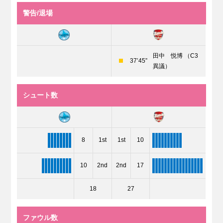
警告/退場
田中 悦博 （C3
37’45”
異議）
シュート数
8
1st
1st
10
10
2nd
2nd
17
18
27
ファウル数