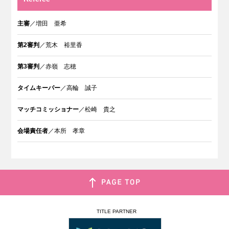
主審
／増田 亜希
第2審判
／荒木 裕里香
第3審判
／赤嶺 志穂
タイムキーパー
／高輪 誠子
マッチコミッショナー
／松崎 貴之
会場責任者
／本所 孝章
TITLE PARTNER