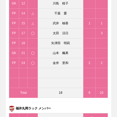
GK
12
川島 桜子
FP
14
△
千葉 愛
FP
15
△
武井 柚香
1
1
FP
17
◯
太田 涼日
3
FP
18
矢津田 明莉
GK
21
◯
山本 楓果
FP
24
◯
金井 里和
2
2
Total
18
8
10
福井丸岡ラック メンバー