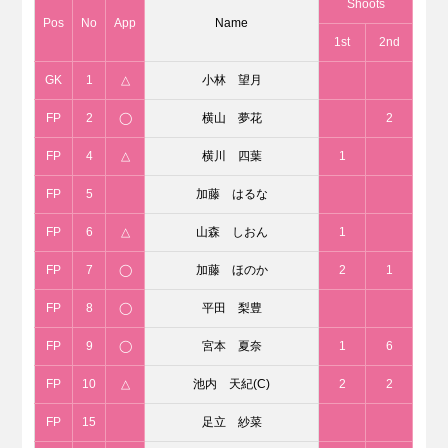
Shoots
Pos
No
App
Name
1st
2nd
GK
1
△
小林 望月
FP
2
◯
横山 夢花
2
FP
4
△
横川 四葉
1
FP
5
加藤 はるな
FP
6
△
山森 しおん
1
FP
7
◯
加藤 ほのか
2
1
FP
8
◯
平田 梨豊
FP
9
◯
宮本 夏奈
1
6
FP
10
△
池内 天紀(C)
2
2
FP
15
足立 紗菜