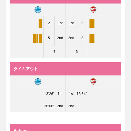
2
1st
1st
3
5
2nd
2nd
3
7
6
タイムアウト
13’26”
1st
1st
18’54”
38’08”
2nd
2nd
Referee