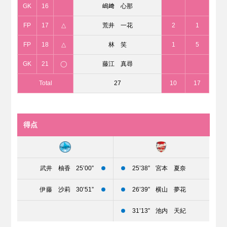
GK
16
嶋﨑 心那
FP
17
△
荒井 一花
2
1
FP
18
△
林 笑
1
5
GK
21
◯
藤江 真尋
Total
27
10
17
得点
武井 柚香
25’00”
25’38”
宮本 夏奈
伊藤 沙莉
30’51”
26’39”
横山 夢花
31’13”
池内 天紀