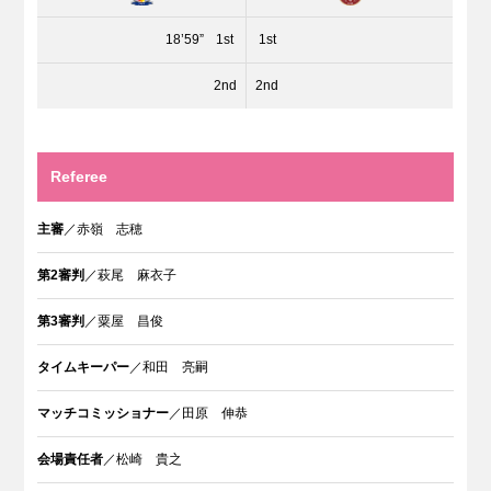
18’59”
1st
1st
2nd
2nd
Referee
主審
／赤嶺 志穂
第2審判
／萩尾 麻衣子
第3審判
／粟屋 昌俊
タイムキーパー
／和田 亮嗣
マッチコミッショナー
／田原 伸恭
会場責任者
／松崎 貴之