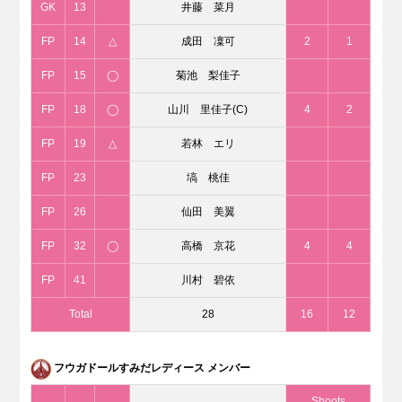
GK
13
井藤 菜月
FP
14
△
成田 凜可
2
1
FP
15
◯
菊池 梨佳子
FP
18
◯
山川 里佳子(C)
4
2
FP
19
△
若林 エリ
FP
23
塙 桃佳
FP
26
仙田 美翼
FP
32
◯
高橋 京花
4
4
FP
41
川村 碧依
Total
28
16
12
フウガドールすみだレディース メンバー
Shoots