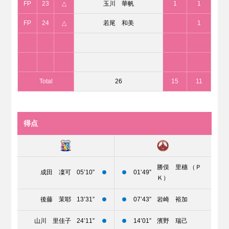
FP
23
△
玉川 華帆
1
1
FP
24
△
若尾 和美
1
Total
26
15
11
得点
勝俣 里穗 （Ｐ
成田 凜可
05’10”
01’49”
Ｋ）
後藤 茉耶
13’31”
07’43”
岩崎 裕加
山川 里佳子
24’11”
14’01”
濱野 瑞己