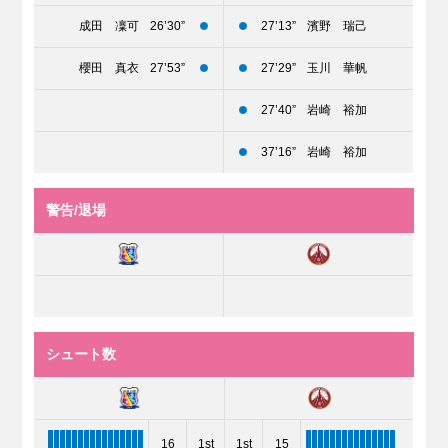
成田 凜可
26’30”
27’13”
濱野 瑞己
櫻田 真衣
27’53”
27’29”
玉川 華帆
27’40”
岩崎 裕加
37’16”
岩崎 裕加
警告/退場
シュート数
16
1st
1st
15