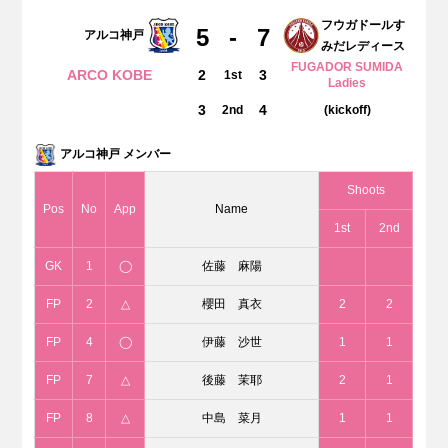
フウガドールす
5
-
7
アルコ神戸
みだレディース
FUGADOR SUMIDA
ARCO KOBE
2
3
1st
Ladies
3
4
2nd
(kickoff)
アルコ神戸 メンバー
Shoots
Pos
No
App
Name
1st
2nd
GK
1
◯
佐藤 麻陽
FP
2
△
櫻田 真衣
2
2
FP
4
◯
伊藤 沙世
1
1
FP
7
△
後藤 茉耶
2
1
FP
8
△
中島 菜月
1
1