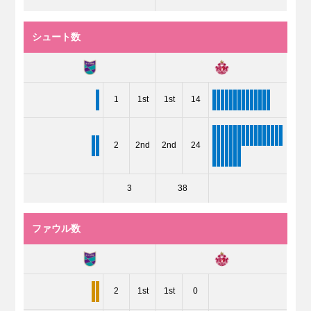
シュート数
1
1st
1st
14
2
2nd
2nd
24
3
38
ファウル数
2
1st
1st
0