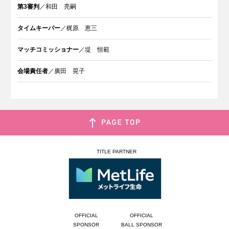
第3審判
／和田 亮嗣
タイムキーパー
／梶原 恵三
マッチコミッショナー
／堤 恒範
会場責任者
／廣田 晃子
TITLE PARTNER
OFFICIAL
OFFICIAL
SPONSOR
BALL SPONSOR