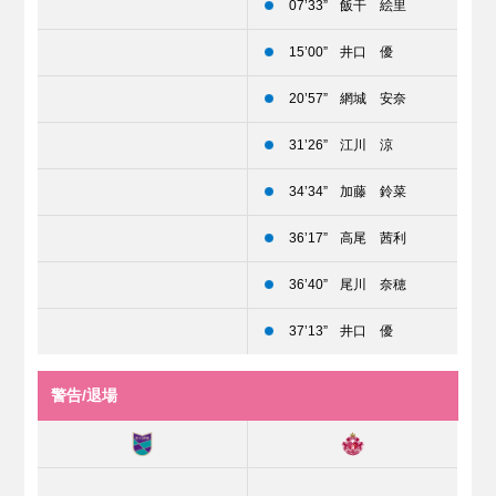
07’33”
飯干 絵里
15’00”
井口 優
20’57”
網城 安奈
31’26”
江川 涼
34’34”
加藤 鈴菜
36’17”
高尾 茜利
36’40”
尾川 奈穂
37’13”
井口 優
警告/退場