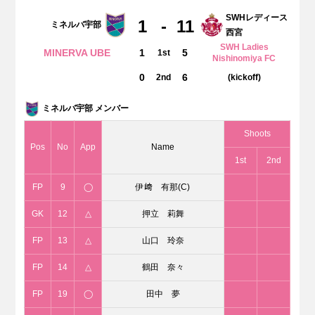
SWHレディース
1
-
11
ミネルバ宇部
西宮
SWH Ladies
MINERVA UBE
1
5
1st
Nishinomiya FC
0
6
2nd
(kickoff)
ミネルバ宇部 メンバー
Shoots
Pos
No
App
Name
1st
2nd
FP
9
◯
伊﨑 有那(C)
GK
12
△
押立 莉舞
FP
13
△
山口 玲奈
FP
14
△
鶴田 奈々
FP
19
◯
田中 夢