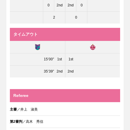
0
2nd
2nd
0
2
0
タイムアウト
15’00”
1st
1st
35’39”
2nd
2nd
Referee
主審
／井上 淑美
第2審判
／高木 秀信