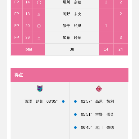
FP
14
◯
尾川 奈穂
2
2
FP
18
△
岡野 未央
2
FP
20
◯
飯干 絵里
1
FP
39
△
加藤 鈴菜
3
Total
38
14
24
得点
西澤 結菜
03’05”
02’57”
高尾 茜利
05’51”
吉野 遥菜
06’45”
尾川 奈穂