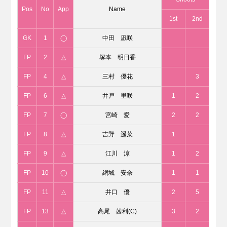
Pos
No
App
Name
1st
2nd
GK
1
◯
中田 凪咲
FP
2
△
塚本 明日香
FP
4
△
三村 優花
3
FP
6
△
井戸 里咲
1
2
FP
7
◯
宮崎 愛
2
2
FP
8
△
吉野 遥菜
1
FP
9
△
江川 涼
1
2
FP
10
◯
網城 安奈
1
1
FP
11
△
井口 優
2
5
FP
13
△
高尾 茜利(C)
3
2