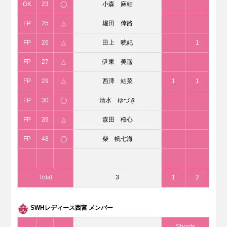
GK
23
◯
小森 麻結
FP
25
△
堀田 倖路
FP
26
△
田上 晄妃
1
FP
27
△
伊東 美遥
FP
29
△
西澤 結菜
1
1
FP
30
◯
清水 ゆづき
FP
39
△
森田 桜心
FP
48
◯
柴 帆七海
Total
3
1
2
SWHレディース西宮 メンバー
Shoots