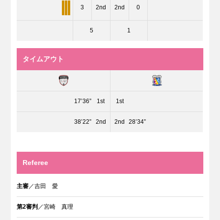
3
2nd
2nd
0
5
1
タイムアウト
17’36”
1st
1st
38’22”
2nd
2nd
28’34”
Referee
主審
／吉田 愛
第2審判
／宮崎 真理