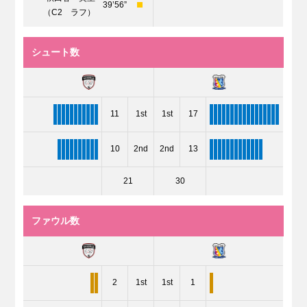
39’56”
（C2 ラフ）
シュート数
11
1st
1st
17
10
2nd
2nd
13
21
30
ファウル数
2
1st
1st
1