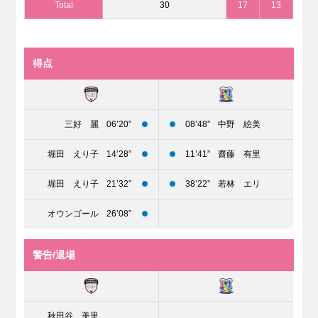
Total
30
17
13
得点
三好 麗
06’20”
08’48”
中野 絵美
堀田 えり子
14’28”
11’41”
齋藤 有里
堀田 えり子
21’32”
38’22”
若林 エリ
オウンゴール
26’08”
警告/退場
秋田谷 美里