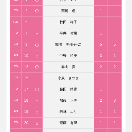
FP
2
◯
西尾 瞳
1
GK
5
竹田 祥子
FP
7
△
平井 佑果
1
FP
9
◯
関灘 美那子(C)
5
5
FP
10
△
中野 絵美
3
1
FP
12
◯
春山 愛
2
2
FP
15
小泉 さつき
FP
17
◯
藤田 靖香
1
FP
18
△
加藤 正美
2
3
FP
19
△
若林 エリ
1
1
FP
20
△
齋藤 有里
1
1