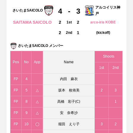
アルコイリス神
4
-
3
さいたまSAICOLO
戸
SAITAMA SAICOLO
2
2
1st
arco-iris KOBE
2
1
2nd
(kickoff)
さいたまSAICOLO メンバー
Shoots
Pos
No
App
Name
1st
2nd
FP
4
内田 麻衣
FP
5
△
坂本 枚侑美
2
3
FP
8
△
高橋 彩子(C)
1
FP
9
△
安 奈希沙
FP
10
◯
堀田 えり子
3
2