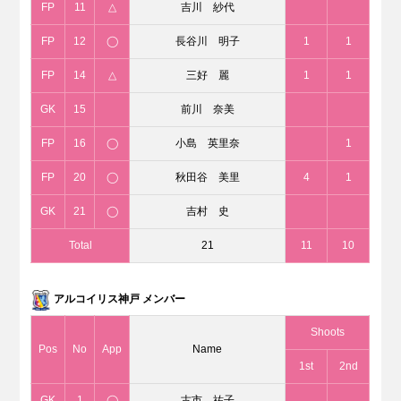
FP
11
△
吉川 紗代
FP
12
◯
長谷川 明子
1
1
FP
14
△
三好 麗
1
1
GK
15
前川 奈美
FP
16
◯
小島 英里奈
1
FP
20
◯
秋田谷 美里
4
1
GK
21
◯
吉村 史
Total
21
11
10
アルコイリス神戸 メンバー
Shoots
Pos
No
App
Name
1st
2nd
GK
1
◯
古市 祐子