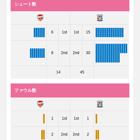
シュート数
6
1st
1st
15
8
2nd
2nd
30
14
45
ファウル数
1
1st
1st
1
2
2nd
2nd
2