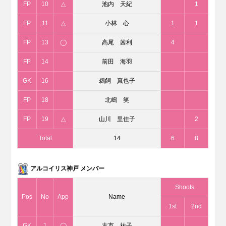
FP
10
△
池内 天紀
1
FP
11
△
小林 心
1
1
FP
13
◯
高尾 茜利
4
FP
14
前田 海羽
GK
16
鵜飼 真也子
FP
18
北嶋 笑
FP
19
△
山川 里佳子
2
Total
14
6
8
アルコイリス神戸 メンバー
Shoots
Pos
No
App
Name
1st
2nd
GK
1
◯
古市 祐子