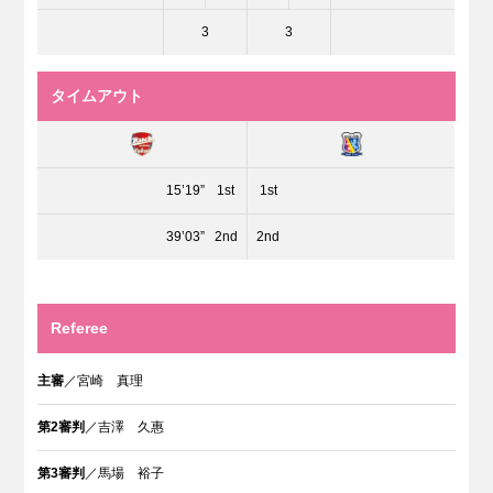
3
3
タイムアウト
15’19”
1st
1st
39’03”
2nd
2nd
Referee
主審
／宮崎 真理
第2審判
／吉澤 久惠
第3審判
／馬場 裕子