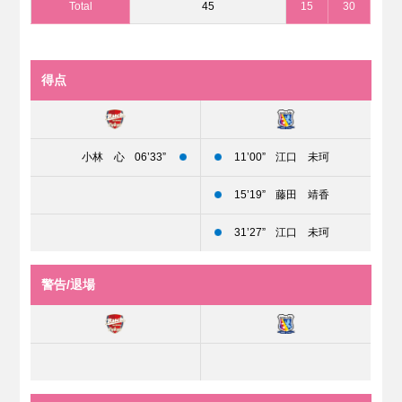
Total
45
15
30
得点
小林 心
06’33”
11’00”
江口 未珂
15’19”
藤田 靖香
31’27”
江口 未珂
警告/退場