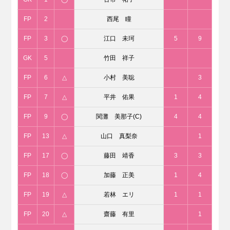
FP
2
西尾 瞳
FP
3
◯
江口 未珂
5
9
GK
5
竹田 祥子
FP
6
△
小村 美聡
3
FP
7
△
平井 佑果
1
4
FP
9
◯
関灘 美那子(C)
4
4
FP
13
△
山口 真梨奈
1
FP
17
◯
藤田 靖香
3
3
FP
18
◯
加藤 正美
1
4
FP
19
△
若林 エリ
1
1
FP
20
△
齋藤 有里
1