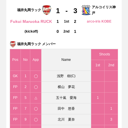
アルコイリス神
1
-
3
福井丸岡ラック
戸
Fukui Maruoka RUCK
1
2
1st
arco-iris KOBE
0
1
(kickoff)
2nd
福井丸岡ラック メンバー
Shoots
Pos
No
App
Name
1st
2nd
GK
1
◯
浅野 樹(C)
FP
2
◯
横山 夢花
FP
5
△
五十嵐 愛海
1
FP
7
◯
田中 悠香
1
FP
9
◯
北川 夏奈
3