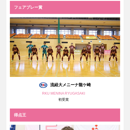
フェアプレー賞
流経大メニーナ龍ケ崎
RKU MENINA RYUGASAKI
初受賞
得点王