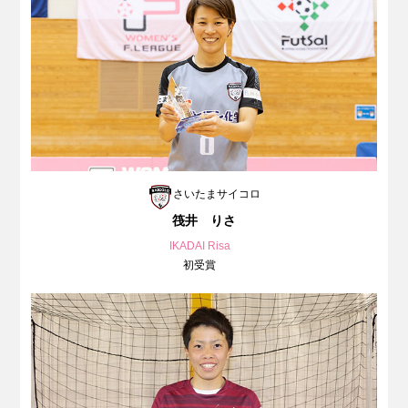
さいたまサイコロ
筏井 りさ
IKADAI Risa
初受賞